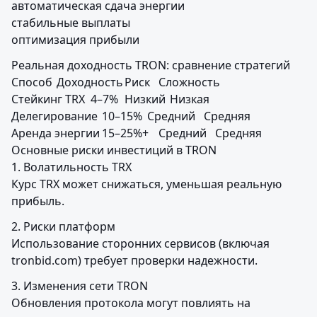
автоматическая сдача энергии

стабильные выплаты

оптимизация прибыли
Реальная доходность TRON: сравнение стратегий

Способ	Доходность	Риск	Сложность

Стейкинг TRX	4–7%	Низкий	Низкая

Делегирование	10–15%	Средний	Средняя

Аренда энергии	15–25%+	Средний	Средняя

Основные риски инвестиций в TRON

1. Волатильность TRX

Курс TRX может снижаться, уменьшая реальную 
прибыль.
2. Риски платформ

Использование сторонних сервисов (включая 
tronbid.com) требует проверки надежности.
3. Изменения сети TRON

Обновления протокола могут повлиять на 