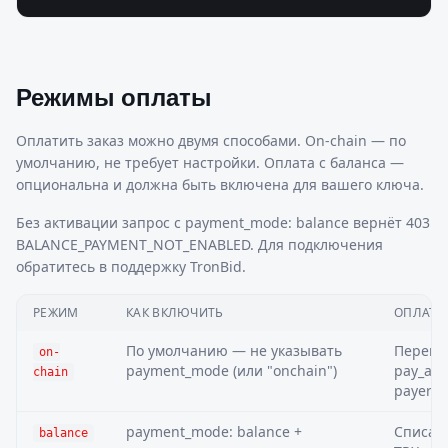
Режимы оплаты
Оплатить заказ можно двумя способами. On-chain — по
умолчанию, не требует настройки. Оплата с баланса —
опциональна и должна быть включена для вашего ключа.
Без активации запрос с payment_mode: balance вернёт 403
BALANCE_PAYMENT_NOT_ENABLED. Для подключения
обратитесь в поддержку TronBid.
РЕЖИМ
КАК ВКЛЮЧИТЬ
ОПЛАТА
По умолчанию — не указывать
Перево
on-
payment_mode (или "onchain")
pay_add
chain
payer_a
payment_mode: balance +
Списан
balance