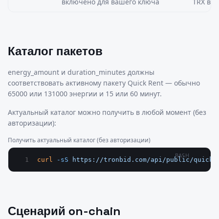
включено для вашего ключа
TRX в к
Каталог пакетов
energy_amount и duration_minutes должны
соответствовать активному пакету Quick Rent — обычно
65000 или 131000 энергии и 15 или 60 минут.
Актуальный каталог можно получить в любой момент (без
авторизации):
Получить актуальный каталог (без авторизации)
BASH
curl
 -sS
 https://tronbid.com/api/public/quick-
Сценарий on-chain