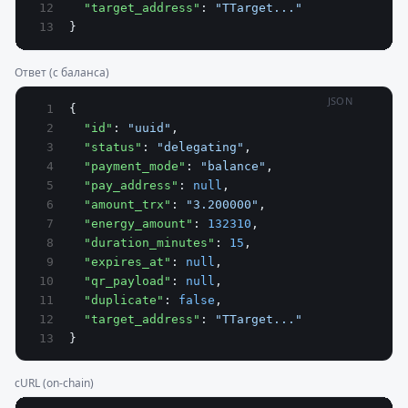
  "target_address"
: 
"TTarget..."
}
Ответ (с баланса)
JSON
{
  "id"
: 
"uuid"
,
  "status"
: 
"delegating"
,
  "payment_mode"
: 
"balance"
,
  "pay_address"
: 
null
,
  "amount_trx"
: 
"3.200000"
,
  "energy_amount"
: 
132310
,
  "duration_minutes"
: 
15
,
  "expires_at"
: 
null
,
  "qr_payload"
: 
null
,
  "duplicate"
: 
false
,
  "target_address"
: 
"TTarget..."
}
cURL (on-chain)