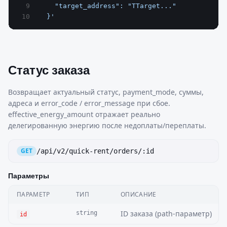
    "target_address": "TTarget..."
  }'
Статус заказа
Возвращает актуальный статус, payment_mode, суммы,
адреса и error_code / error_message при сбое.
effective_energy_amount отражает реально
делегированную энергию после недоплаты/переплаты.
GET
/api/v2/quick-rent/orders/:id
Параметры
ПАРАМЕТР
ТИП
ОПИСАНИЕ
ID заказа (path-параметр)
string
id