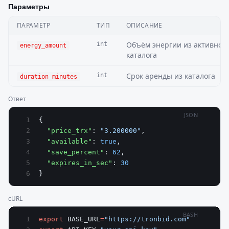
Параметры
ПАРАМЕТР
ТИП
ОПИСАНИЕ
Объём энергии из активног
int
energy_amount
каталога
Срок аренды из каталога
int
duration_minutes
Ответ
JSON
{
  "price_trx"
: 
"3.200000"
,
  "available"
: 
true
,
  "save_percent"
: 
62
,
  "expires_in_sec"
: 
30
}
cURL
BASH
export
 BASE_URL
=
"https://tronbid.com"