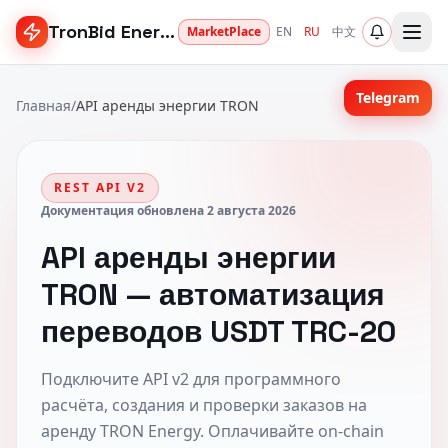
TronBid Energy
MarketPlace
EN
RU
中文
Telegram
Главная
/
API аренды энергии TRON
REST API V2
Документация обновлена 2 августа 2026
API аренды энергии
TRON — автоматизация
переводов USDT TRC-20
Подключите API v2 для программного
расчёта, создания и проверки заказов на
аренду TRON Energy. Оплачивайте on-chain