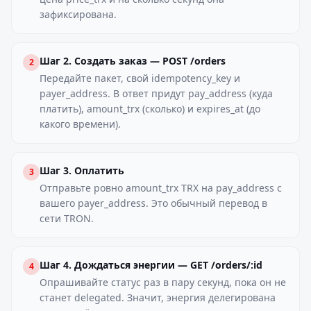
зафиксирована.
Шаг 2. Создать заказ — POST /orders
2
Передайте пакет, свой idempotency_key и
payer_address. В ответ придут pay_address (куда
платить), amount_trx (сколько) и expires_at (до
какого времени).
Шаг 3. Оплатить
3
Отправьте ровно amount_trx TRX на pay_address с
вашего payer_address. Это обычный перевод в
сети TRON.
Шаг 4. Дождаться энергии — GET /orders/:id
4
Опрашивайте статус раз в пару секунд, пока он не
станет delegated. Значит, энергия делегирована