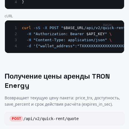
}
cURL
BASH
curl
 -sS
 -X
 POST
 "
$BASE_URL
/api/v2/quick-rent/
  -H
 "Authorization: Bearer 
$API_KEY
"
 \
  -H
 "Content-Type: application/json"
 \
  -d
 '{"wallet_address":"TXXXXXXXXXXXXXXXXXXXX
Получение цены аренды TRON
Energy
Возвращает текущую цену пакета: price_trx, доступность,
save_percent и срок действия расчёта (expires_in_sec).
POST
/api/v2/quick-rent/quote