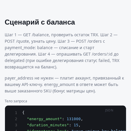
Сценарий с баланса
Шаг 1 — GET /balance, проверить остаток TRX. Шаг 2 —
POST /quote, узнать цену. Шаг 3 — POST /orders с
payment_mode: balance — списание и старт
делегирования. Шаг 4 — опрашивать GET /orders/:id до
delegated (при ошибке делегирования статус failed, TRX
возвращается на баланс).
payer_address не нужен — платит аккаунт, привязанный к
вашему API-ключу. energy_amount в ответе может быть
выше заказанного SKU (бонус матрицы цен).
Тело запроса
JSON
{
  "energy_amount"
: 
131000
,
  "duration_minutes"
: 
15
,