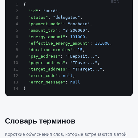
JSON
{
  "id"
: 
"uuid"
,
  "status"
: 
"delegated"
,
  "payment_mode"
: 
"onchain"
,
  "amount_trx"
: 
"3.200000"
,
  "energy_amount"
: 
131000
,
  "effective_energy_amount"
: 
131000
,
  "duration_minutes"
: 
15
,
  "pay_address"
: 
"TDeposit..."
,
  "payer_address"
: 
"TPayer..."
,
  "target_address"
: 
"TTarget..."
,
  "error_code"
: 
null
,
  "error_message"
: 
null
}
Словарь терминов
Короткие объяснения слов, которые встречаются в этой