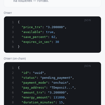
на кошелёк — готово.
Ответ
JSON
{
  "price_trx"
: 
"3.200000"
,
  "available"
: 
true
,
  "save_percent"
: 
62
,
  "expires_in_sec"
: 
30
}
Ответ (on-chain)
JSON
{
  "id"
: 
"uuid"
,
  "status"
: 
"pending_payment"
,
  "payment_mode"
: 
"onchain"
,
  "pay_address"
: 
"TDeposit..."
,
  "amount_trx"
: 
"3.200000"
,
  "energy_amount"
: 
131000
,
  "duration_minutes"
: 
15
,