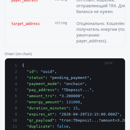
payer_address
отправляющий TRX. Для
баланса не нужен.
Опционально. Кошелёк-
string
target_address
получатель энергии (по
умолчанию
payer_address).
Ответ (on-chain)
JSON
{
  "id"
: 
"uuid"
,
  "status"
: 
"pending_payment"
,
  "payment_mode"
: 
"onchain"
,
  "pay_address"
: 
"TDeposit..."
,
  "amount_trx"
: 
"3.200000"
,
  "energy_amount"
: 
131000
,
  "duration_minutes"
: 
15
,
  "expires_at"
: 
"2026-04-29T13:15:00.000Z"
,
  "qr_payload"
: 
"tron:TDeposit...?amount=3.200
  "duplicate"
: 
false
,