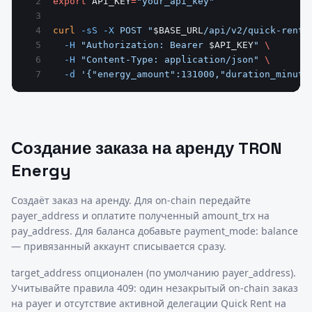
export
 API_KEY
=
"your_api_key"
curl
 -sS
 -X
 POST
 "
$BASE_URL
/api/v2/quick-rent/
  -H
 "Authorization: Bearer 
$API_KEY
"
 \
  -H
 "Content-Type: application/json"
 \
  -d
 '{"energy_amount":131000,"duration_minute
Создание заказа на аренду TRON
Energy
Создаёт заказ на аренду. Для on-chain передайте
payer_address и оплатите полученный amount_trx на
pay_address. Для баланса добавьте payment_mode: balance
— привязанный аккаунт списывается сразу.
target_address опционален (по умолчанию payer_address).
Учитывайте правила 409: один незакрытый on-chain заказ
на payer и отсутствие активной делегации Quick Rent на