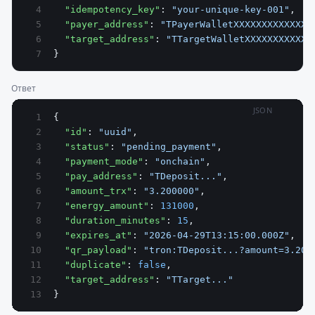
  "idempotency_key"
: 
"your-unique-key-001"
,
  "payer_address"
: 
"TPayerWalletXXXXXXXXXXXXXX
  "target_address"
: 
"TTargetWalletXXXXXXXXXXXX
}
Ответ
JSON
{
  "id"
: 
"uuid"
,
  "status"
: 
"pending_payment"
,
  "payment_mode"
: 
"onchain"
,
  "pay_address"
: 
"TDeposit..."
,
  "amount_trx"
: 
"3.200000"
,
  "energy_amount"
: 
131000
,
  "duration_minutes"
: 
15
,
  "expires_at"
: 
"2026-04-29T13:15:00.000Z"
,
  "qr_payload"
: 
"tron:TDeposit...?amount=3.200
  "duplicate"
: 
false
,
  "target_address"
: 
"TTarget..."
}