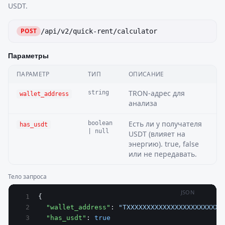
USDT.
POST
/api/v2/quick-rent/calculator
Параметры
ПАРАМЕТР
ТИП
ОПИСАНИЕ
П
TRON-адрес для
string
wallet_address
анализа
Есть ли у получателя
boolean
has_usdt
| null
USDT (влияет на
энергию). true, false
или не передавать.
Тело запроса
JSON
{
  "wallet_address"
: 
"TXXXXXXXXXXXXXXXXXXXXXXXX
  "has_usdt"
: 
true