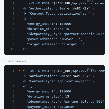
BASH
curl
 -sS
 -X
 POST
 "
$BASE_URL
/api/v2/quick-rent/
  -H
 "Authorization: Bearer 
$API_KEY
"
 \
  -H
 "Content-Type: application/json"
 \
  -d
 '{
    "energy_amount": 131000,
    "duration_minutes": 15,
    "idempotency_key": "partner-onchain-001",
    "payer_address": "TPayer...",
    "target_address": "TTarget..."
  }'
cURL (с баланса)
BASH
curl
 -sS
 -X
 POST
 "
$BASE_URL
/api/v2/quick-rent/
  -H
 "Authorization: Bearer 
$API_KEY
"
 \
  -H
 "Content-Type: application/json"
 \
  -d
 '{
    "energy_amount": 131000,
    "duration_minutes": 15,
    "idempotency_key": "partner-balance-001",
    "payment_mode": "balance",