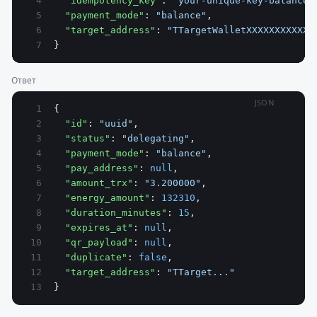
  "idempotency_key"
: 
"your-unique-key-balance-
  "payment_mode"
: 
"balance"
,
  "target_address"
: 
"TTargetWalletXXXXXXXXXXXX
}
Ответ
JSON
{
  "id"
: 
"uuid"
,
  "status"
: 
"delegating"
,
  "payment_mode"
: 
"balance"
,
  "pay_address"
: 
null
,
  "amount_trx"
: 
"3.200000"
,
  "energy_amount"
: 
132310
,
  "duration_minutes"
: 
15
,
  "expires_at"
: 
null
,
  "qr_payload"
: 
null
,
  "duplicate"
: 
false
,
  "target_address"
: 
"TTarget..."
}