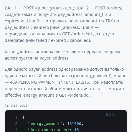
Шаг 1 — POST /quote, узнать цену. Шаг 2 — POST /orders,
создать заказ и получить pay_address, amount_trx и
expires_at. Шаг 3 — отправить ровно amount_trx TRX на
pay_address с вашего payer_address. Шаг 4 —
периодически опрашивать GET /orders/:id до статуса
delegated (или failed / expired / cancelled).
target_address опционален — если не передан, энергия
делегируется на payer_address.
Для одного payer_address одновременно допустим только
один незакрытый on-chain заказ (pending_payment), иначе
— 409 PENDING_PAYMENT_INTENT_EXISTS. При недоплате/
переплате итоговый объём может отличаться — смотрите
effective_energy_amount в GET /orders/:id.
Тело запроса
JSON
{
  "energy_amount"
: 
131000
,
  "duration_minutes"
: 
15
,