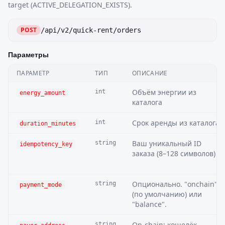
target (ACTIVE_DELEGATION_EXISTS).
POST
/api/v2/quick-rent/orders
Параметры
ПАРАМЕТР
ТИП
ОПИСАНИЕ
Объём энергии из
int
energy_amount
каталога
Срок аренды из каталога
int
duration_minutes
Ваш уникальный ID
string
idempotency_key
заказа (8–128 символов)
Опционально. "onchain"
string
payment_mode
(по умолчанию) или
"balance".
On-chain: кошелёк,
string