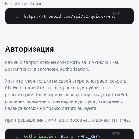
Base URL (production)
HTTP
https://tronbid.com/api/v2/quick-rent
Авторизация
Каждый запрос должен содержать ваш API-ключ как
Bearer-токен в заголовке Authorization.
Храните ключ только на своей стороне (сервер, секреты
CI). Не вставляйте его во фронтенд и публичные
репозитории. Ключ привязан к одному аккаунту TronBid
(кошелёк, указанный при выдаче доступа); списание с
баланса возможно только с этого аккаунта.
При превышении лимита запросов API отвечает HTTP 429.
HTTP
Authorization
:
 Bearer <API_KEY>