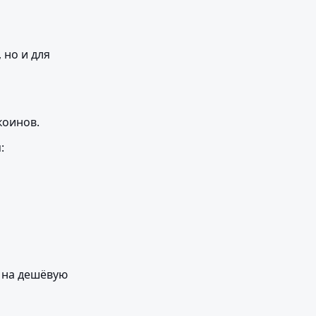
но и для 
коинов.
:
 на дешёвую 