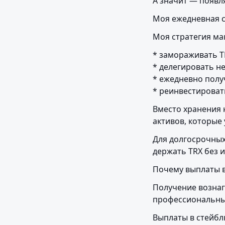
А значит — появл
Моя ежедневная с
Моя стратегия ма
* замораживать TR
* делегировать н
* ежедневно полу
* реинвестироват
Вместо хранения 
активов, которые 
Для долгосрочных
держать TRX без 
Почему выплаты в
Получение вознаг
профессиональных
Выплаты в стейбл