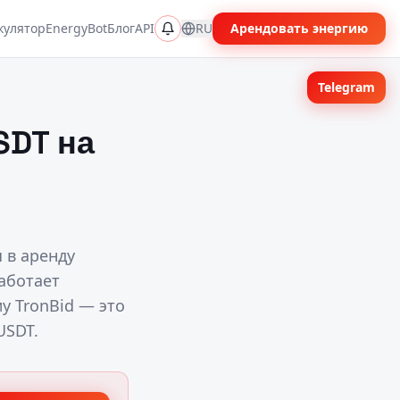
кулятор
EnergyBot
Блог
API
RU
Арендовать энергию
Telegram
SDT на
 в аренду
работает
у TronBid — это
USDT.