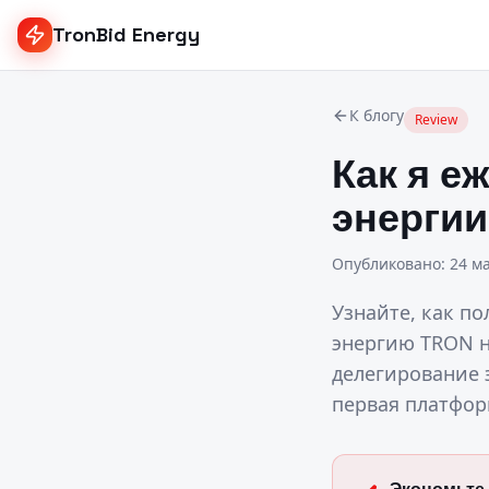
TronBid Energy
К блогу
Review
Как я е
энергии 
Опубликовано
:
24 ма
Узнайте, как п
энергию TRON на
делегирование 
первая платфор