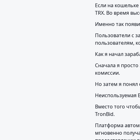
Если на кошельке
TRX. Во время вы
Именно так появи
Пользователи с з
пользователям, к
Как я начал зара
Сначала я просто
комиссии.
Но затем я понял
Неиспользуемая E
Вместо того чтобы
TronBid.
Платформа автома
мгновенно получа