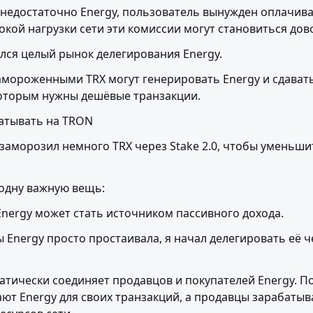
 недостаточно Energy, пользователь вынужден оплачива
сокой нагрузки сети эти комиссии могут становиться до
лся целый рынок делегирования Energy.
амороженными TRX могут генерировать Energy и сдавать
оторым нужны дешёвые транзакции.
батывать на TRON
 заморозил немного TRX через Stake 2.0, чтобы уменьши
 одну важную вещь:
nergy может стать источником пассивного дохода.
 Energy просто простаивала, я начал делегировать её ч
тически соединяет продавцов и покупателей Energy. По
ют Energy для своих транзакций, а продавцы зарабатыва