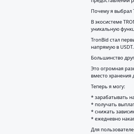
предоставлении р
Почему я выбрал 
В экосистеме TRO
уникальную функц
TronBid стал пер
напрямую в USDT.
Большинство друг
Это огромная раз
вместо хранения 
Теперь я могу:
* зарабатывать на
* получать выплат
* снижать зависи
* ежедневно нака
Для пользователе