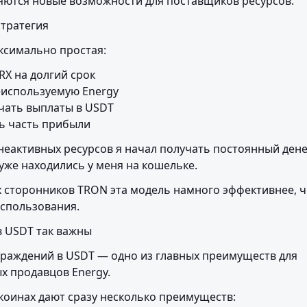
яются новые возможности для поставщиков ресурсов.
тратегия
ксимально простая:
X на долгий срок

еиспользуемую Energy

чать выплаты в USDT

ь часть прибыли
неактивных ресурсов я начал получать постоянный дене
уже находились у меня на кошельке.
 сторонников TRON эта модель намного эффективнее, ч
использования.
 USDT так важны
раждений в USDT — одно из главных преимуществ для 
 продавцов Energy.
коинах дают сразу несколько преимуществ: