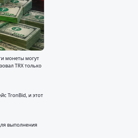
ти монеты могут 
овал TRX только 
 TronBid, и этот 
Для выполнения 