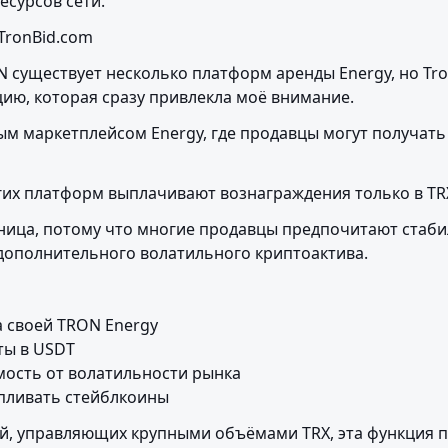
есурсов сети.
TronBid.com
N существует несколько платформ аренды Energy, но Tro
ию, которая сразу привлекла моё внимание.
вым маркетплейсом Energy, где продавцы могут получать
их платформ выплачивают вознаграждения только в TR
ница, потому что многие продавцы предпочитают стаби
дополнительного волатильного криптоактива.
 своей TRON Energy

ы в USDT

мость от волатильности рынка

пливать стейблкоины
й, управляющих крупными объёмами TRX, эта функция п