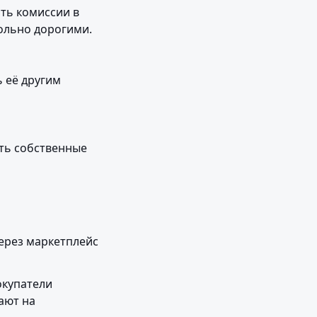
ть комиссии в 
вольно дорогими.
 её другим 
ть собственные 
ерез маркетплейс 
купатели 
ют на 