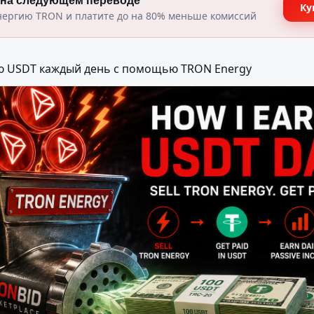
 на следующем переводе
Ку
нергию TRON и платите до на 80% меньше комиссий
ю USDT каждый день с помощью TRON Energy