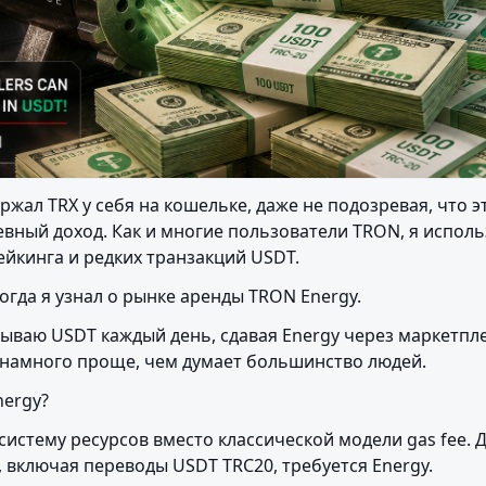
ржал TRX у себя на кошельке, даже не подозревая, что э
вный доход. Как и многие пользователи TRON, я использ
ейкинга и редких транзакций USDT.
огда я узнал о рынке аренды TRON Energy.
ываю USDT каждый день, сдавая Energy через маркетплейс
 намного проще, чем думает большинство людей.
nergy?
систему ресурсов вместо классической модели gas fee. 
, включая переводы USDT TRC20, требуется Energy.