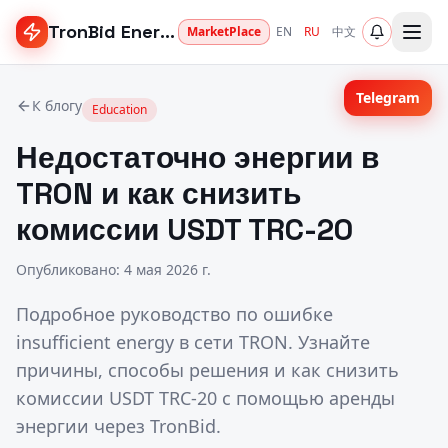
TronBid Energy
MarketPlace
EN
RU
中文
Telegram
К блогу
Education
Недостаточно энергии в
TRON и как снизить
комиссии USDT TRC-20
Опубликовано
:
4 мая 2026 г.
Подробное руководство по ошибке
insufficient energy в сети TRON. Узнайте
причины, способы решения и как снизить
комиссии USDT TRC-20 с помощью аренды
энергии через TronBid.