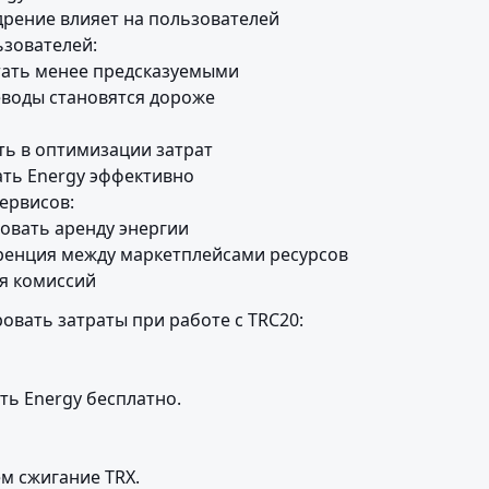
дрение влияет на пользователей

зователей:

тать менее предсказуемыми

еводы становятся дороже

ть в оптимизации затрат

ть Energy эффективно

ервисов:

овать аренду энергии

ренция между маркетплейсами ресурсов

я комиссий
вать затраты при работе с TRC20:
ть Energy бесплатно.
ем сжигание TRX.