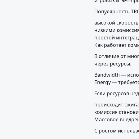
игровых и NFT-пр
Популярность TRC
высокой скорость
низкими комиссия
простой интеграц
Как работает ком
В отличие от мно
через ресурсы:
Bandwidth — испо
Energy — требует
Если ресурсов не
происходит сжига
комиссия станови
Массовое внедрен
С ростом использ