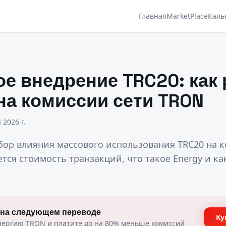
Главная
MarketPlace
Каль
е внедрение TRC20: как 
на комиссии сети TRON
 2026 г.
ор влияния массового использования TRC20 на к
тся стоимость транзакций, что такое Energy и ка
 на следующем переводе
Ку
нергию TRON и платите до на 80% меньше комиссий