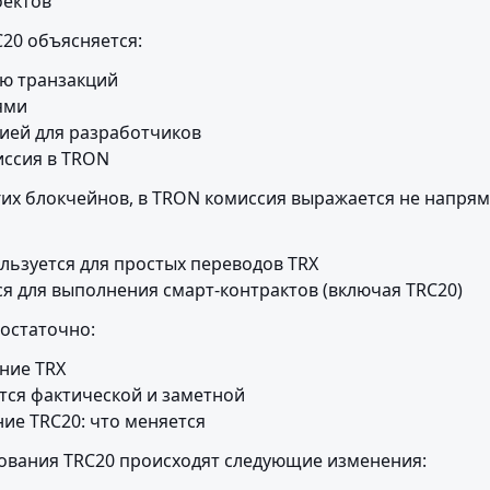
оектов
20 объясняется:
ю транзакций

ми

ией для разработчиков

иссия в TRON
гих блокчейнов, в TRON комиссия выражается не напряму
льзуется для простых переводов TRX

ся для выполнения смарт-контрактов (включая TRC20)
достаточно:
ние TRX

тся фактической и заметной

ие TRC20: что меняется
ования TRC20 происходят следующие изменения: