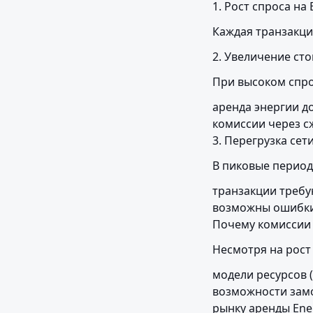
1. Рост спроса на 
Каждая транзакци
2. Увеличение ст
При высоком спро
аренда энергии д
комиссии через с
3. Перегрузка сет
В пиковые период
транзакции требу
возможны ошибки в
Почему комиссии 
Несмотря на рост
модели ресурсов 
возможности замо
рынку аренды Ener