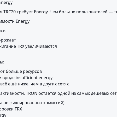
Energy
я TRC20 требует Energy. Чем больше пользователей — т
оимости Energy
се:
орожает

жигание TRX увеличиваются

и
ы:
ют больше ресурсов

роде insufficient energy

всё ещё ниже, чем в других сетях
 активности, TRON остаётся одной из самых дешёвых сет
(а не фиксированных комиссий)

розки TRX

gy
