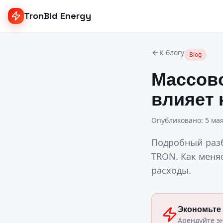
TronBid Energy
К блогу
Blog
Массово
влияет 
Опубликовано
:
5 мая
Подробный разб
TRON. Как меняе
расходы.
Экономьте
Арендуйте э