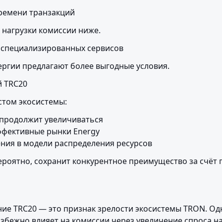
ремени транзакций
 нагрузки комиссии ниже.
 специализированных сервисов
ргии предлагают более выгодные условия.
й TRC20
том экосистемы:
 продолжит увеличиваться

ффективные рынки Energy

ния в модели распределения ресурсов
ероятно, сохранит конкурентное преимущество за счёт г
ие TRC20 — это признак зрелости экосистемы TRON. Одн
збежно влияет на комиссии через увеличение спроса на