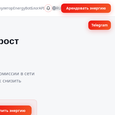
кулятор
EnergyBot
Блог
API
RU
Арендовать энергию
Telegram
рост
омиссии в сети
к снизить
пить энергию