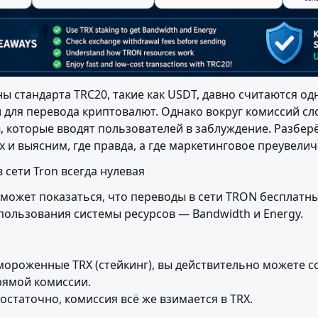
ы стандарта TRC20, такие как USDT, давно считаются од
для перевода криптовалют. Однако вокруг комиссий сл
 которые вводят пользователей в заблуждение. Разберё
 и выясним, где правда, а где маркетинговое преувелич
 сети Tron всегда нулевая
 может показаться, что переводы в сети TRON бесплатны
спользования системы ресурсов — Bandwidth и Energy.
амороженные TRX (стейкинг), вы действительно можете с
рямой комиссии.

остаточно, комиссия всё же взимается в TRX.