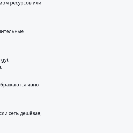
мом ресурсов или 
нительные 
y).



ображаются явно 
ли сеть дешёвая, 