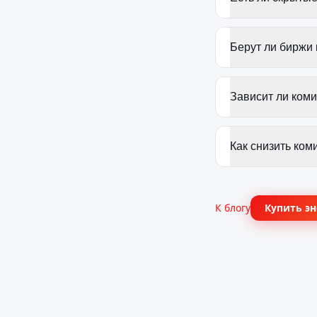
Берут ли биржи
Зависит ли ком
Как снизить ком
К блогу
Купить э