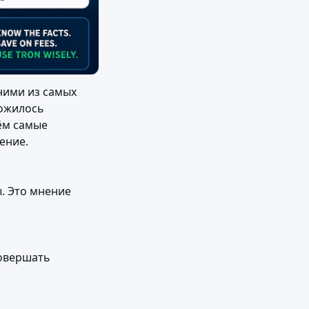
ними из самых 
ожилось 
м самые 
ение.
. Это мнение 
овершать 