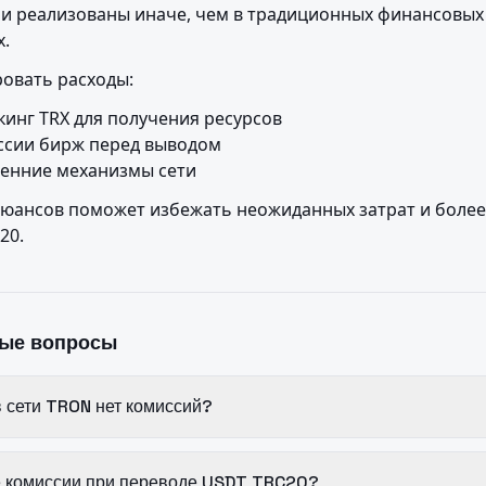
ни реализованы иначе, чем в традиционных финансовых 
х.
овать расходы:
инг TRX для получения ресурсов

сии бирж перед выводом

ренние механизмы сети
юансов поможет избежать неожиданных затрат и более
20.
мые вопросы
в сети TRON нет комиссий?
е комиссии при переводе USDT TRC20?