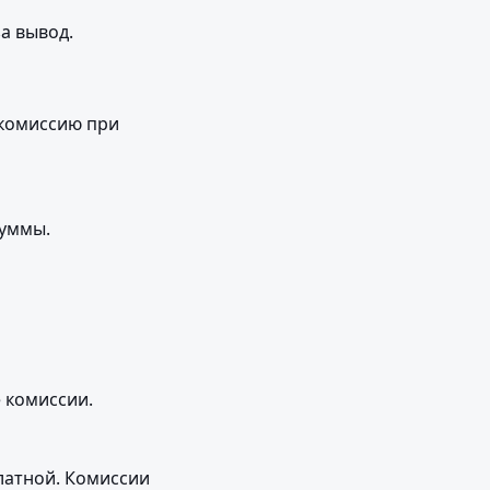
 вывод.

комиссию при 
суммы.
 комиссии.
атной. Комиссии 