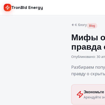
TronBid Energy
К блогу
Blog
Мифы о 
правда 
Опубликовано
:
30 ап
Разбираем попу
правду о скрыт
Экономьте
Арендуйте э