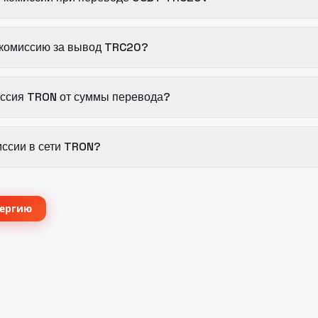
 комиссию за вывод TRC20?
иссия TRON от суммы перевода?
иссии в сети TRON?
нергию