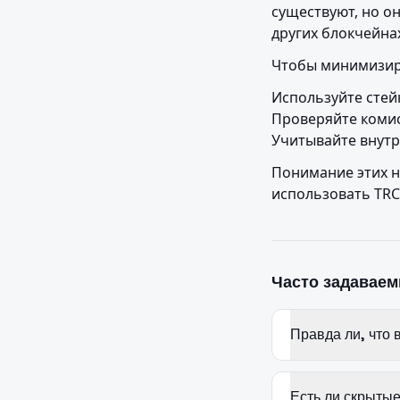
существуют, но о
других блокчейна
Чтобы минимизир
Используйте стейк
Проверяйте комис
Учитывайте внут
Понимание этих н
использовать TRC
Часто задавае
Правда ли, что 
Есть ли скрыты