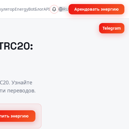
кулятор
EnergyBot
Блог
API
RU
Арендовать энергию
Telegram
TRC20:
C20. Узнайте
ти переводов.
пить энергию