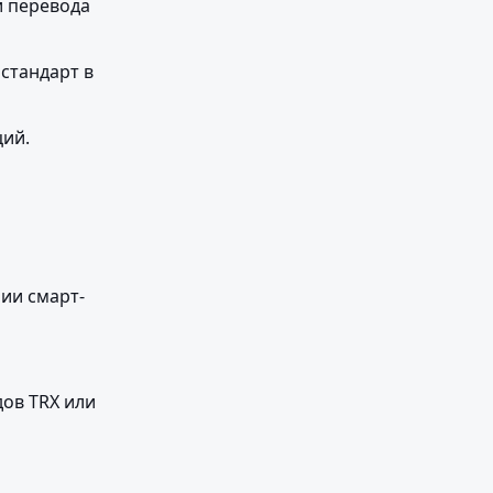
 перевода 
стандарт в 
ций.
ии смарт-
ов TRX или 