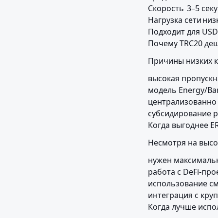
Скорость	3–5 секунд	15 сек – 5 мин

Нагрузка сети	низкая	высокая

Подходит для USDT	да (очень популярно)	да (но доро
Почему TRC20 де
Причины низких к
высокая пропускна
модель Energy/Ban
централизованно 
субсидирование ре
Когда выгоднее E
Несмотря на высо
нужен максимальн
работа с DeFi-про
использование см
интеграция с кру
Когда лучше испо