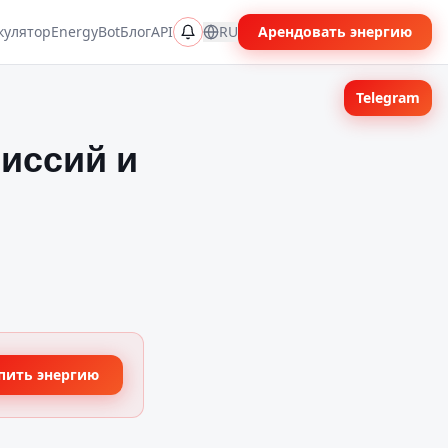
кулятор
EnergyBot
Блог
API
RU
Арендовать энергию
Telegram
иссий и
пить энергию