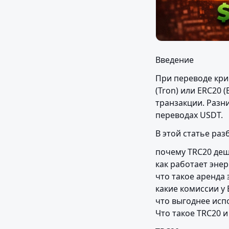
Введение
При переводе кри
(Tron) или ERC20 
транзакции. Разни
переводах USDT.
В этой статье раз
почему TRC20 деш
как работает энер
что такое аренда 
какие комиссии у 
что выгоднее испо
Что такое TRC20 и