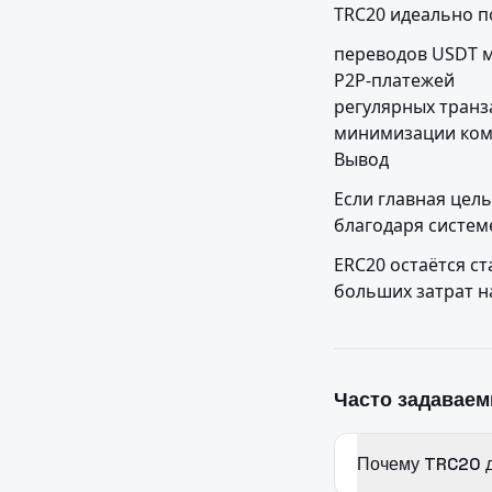
TRC20 идеально п
переводов USDT 
P2P-платежей

регулярных транз
минимизации ком
Вывод
Если главная цел
благодаря систем
ERC20 остаётся ст
больших затрат н
Часто задавае
Почему TRC20 