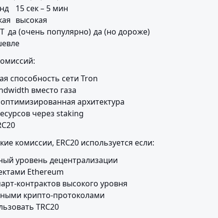
же)

шевле
омиссий:
я способность сети Tron

dwidth вместо газа

оптимизированная архитектура

сурсов через staking

RC20
кие комиссии, ERC20 используется если:
ый уровень децентрализации

ектами Ethereum

арт-контрактов высокого уровня

пными крипто-протоколами

льзовать TRC20