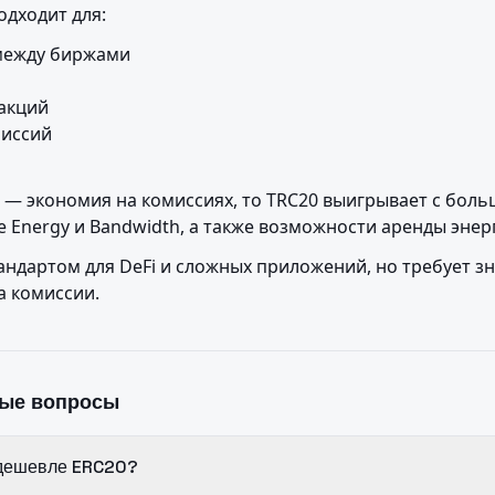
одходит для:
между биржами

акций

иссий

ь — экономия на комиссиях, то TRC20 выигрывает с бол
е Energy и Bandwidth, а также возможности аренды энер
андартом для DeFi и сложных приложений, но требует з
а комиссии.
мые вопросы
дешевле ERC20?