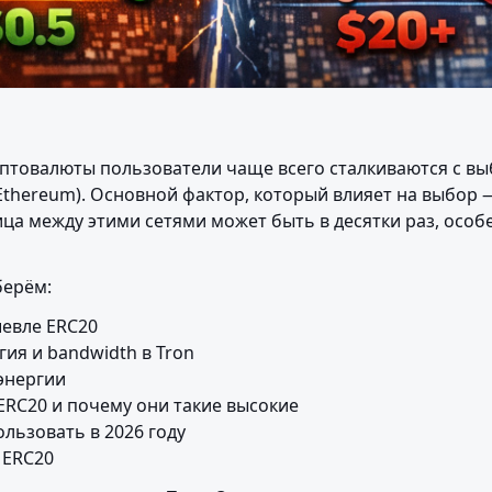
птовалюты пользователи чаще всего сталкиваются с выб
(Ethereum). Основной фактор, который влияет на выбор —
ца между этими сетями может быть в десятки раз, особе
берём:
евле ERC20

гия и bandwidth в Tron

энергии

ERC20 и почему они такие высокие

льзовать в 2026 году

 ERC20