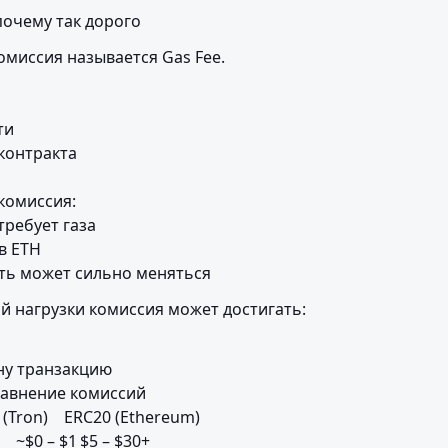
почему так дорого
омиссия называется Gas Fee.
и

контракта

омиссия:

ребует газа

в ETH

ть может сильно меняться
й нагрузки комиссия может достигать:
ну транзакцию

равнение комиссий


