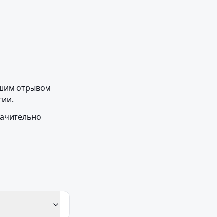
ьшим отрывом 
гии.
начительно 