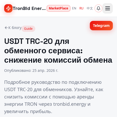
TronBid Energy
MarketPlace
EN
RU
中文
Telegram
К блогу
Guide
USDT TRC-20 для
обменного сервиса:
снижение комиссий обмена
Опубликовано
:
25 апр. 2026 г.
Подробное руководство по подключению
USDT TRC-20 для обменников. Узнайте, как
снизить комиссии с помощью аренды
энергии TRON через tronbid.energy и
увеличить прибыль.