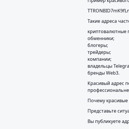
Пример красивого
TTRONBID7mK9fL
Такие адреса част
криптовалютные п
обменники;

блогеры;

трейдеры;

компании;

владельцы Telegra
бренды Web3.
Красивый адрес п
профессиональне
Почему красивые
Представьте ситу
Вы публикуете адр