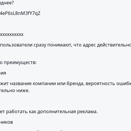
иднее?
4eP6sL8nM3fY7qZ
xxxxxxxxxx
 пользователи сразу понимают, что адрес действительн
ко преимуществ:
рия
ржит название компании или бренда, вероятность ошибк
тельно ниже.
ет работать как дополнительная реклама.
ников