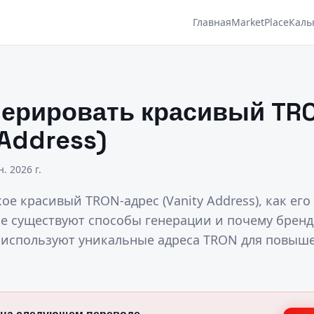
Главная
MarketPlace
Каль
нерировать красивый TR
 Address)
. 2026 г.
кое красивый TRON-адрес (Vanity Address), как его
ие существуют способы генерации и почему брен
используют уникальные адреса TRON для повыш