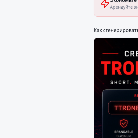
Экономьте
Арендуйте э
Как сгенерироват