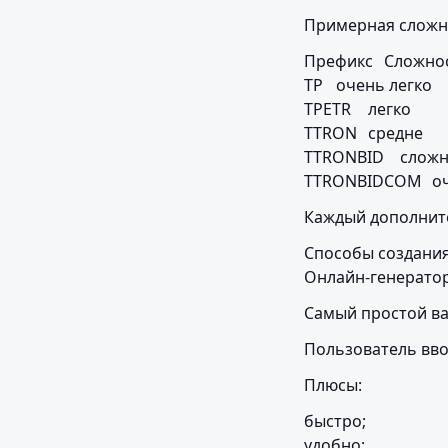
Примерная сложн
Префикс	Сложность

TP	очень легко

TPETR	легко

TTRON	средне

TTRONBID	сложно

TTR
Каждый дополните
Способы создания
Онлайн-генерато
Самый простой ва
Пользователь вво
Плюсы:
быстро;

удобно;
