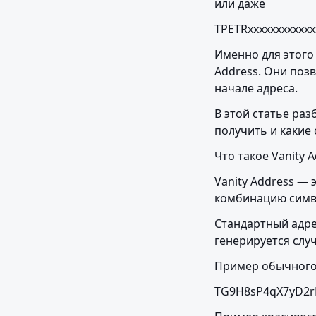
или даже
TPETRxxxxxxxxxxxx
Именно для этого
Address. Они поз
начале адреса.
В этой статье раз
получить и какие
Что такое Vanity 
Vanity Address —
комбинацию симв
Стандартный адрес
генерируется слу
Пример обычного
TG9H8sP4qX7yD2