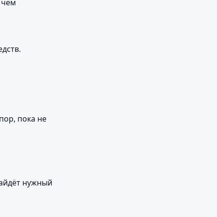
чем 
дств.
ор, пока не 
айдёт нужный 