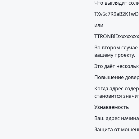
Что выглядит сол
TXv5c7R9aB2K1wD
или
TTRONBIDxxxxxxxx
Во втором случае
вашему проекту.
Это даёт несколь
Повышение дове
Когда адрес соде
становится значи
Узнаваемость
Ваш адрес начина
Защита от мошен