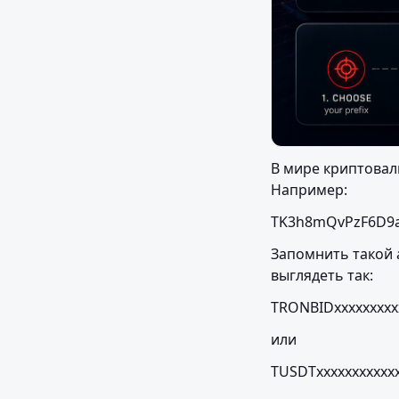
В мире криптовал
Например:
TK3h8mQvPzF6D9
Запомнить такой 
выглядеть так:
TRONBIDxxxxxxxxx
или
TUSDTxxxxxxxxxxxx