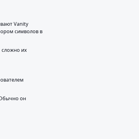
ают Vanity 
ором символов в 
 сложно их 
ователем 
Обычно он 