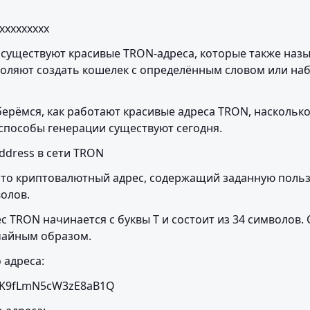
xxxxxxxxx
 существуют красивые TRON-адреса, которые также назыв
воляют создать кошелек с определённым словом или наб
берёмся, как работают красивые адреса TRON, насколько
 способы генерации существуют сегодня.
Address в сети TRON
 это криптовалютный адрес, содержащий заданную польз
олов.
 TRON начинается с буквы T и состоит из 34 символов. 
чайным образом.
 адреса:
rK9fLmN5cW3zE8aB1Q