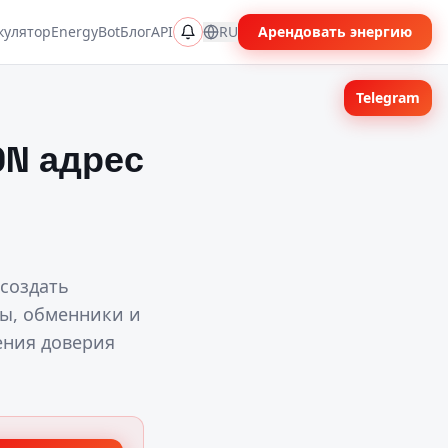
кулятор
EnergyBot
Блог
API
RU
Арендовать энергию
Telegram
ON адрес
 создать
ды, обменники и
ения доверия