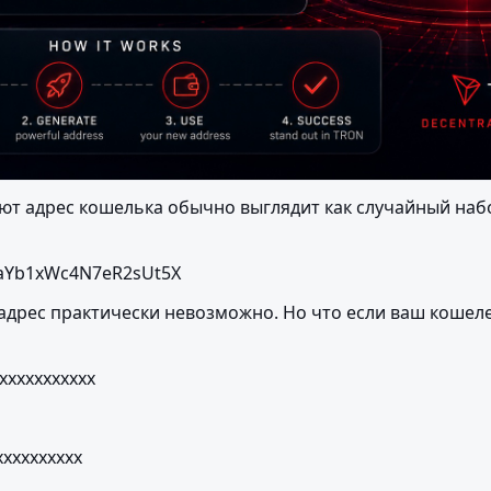
ют адрес кошелька обычно выглядит как случайный набор
aYb1xWc4N7eR2sUt5X
адрес практически невозможно. Но что если ваш кошелек
xxxxxxxxxxx
xxxxxxxxx