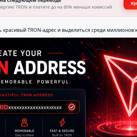
 на следующем переводе
Ку
нергию TRON и платите до на 80% меньше комиссий
ь красивый TRON-адрес и выделиться среди миллионов