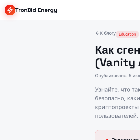
TronBid Energy
К блогу
Education
Как сге
(Vanity
Опубликовано
:
6 июн
Узнайте, что та
безопасно, как
криптопроекты 
пользователей.