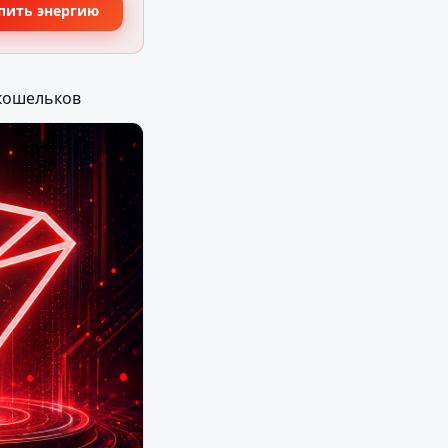
пить энергию
 кошельков