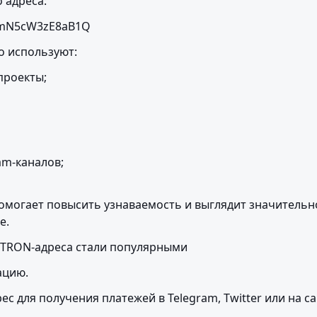
 адреса:
mN5cW3zE8aB1Q
о используют:
роекты;

m-каналов;

омогает повысить узнаваемость и выглядит значительно
е.
 TRON-адреса стали популярными
ацию.
ес для получения платежей в Telegram, Twitter или на са