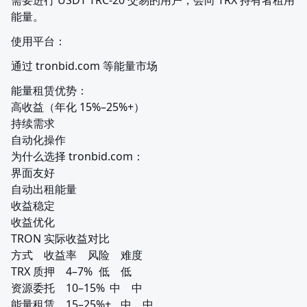
需要进行 USDT TRC-20 交易的用户，会向 TRX 持有者租用
能量。
使用平台：
通过 tronbid.com 等能量市场
能量租赁优势：

高收益（年化 15%–25%+）

持续需求

自动化操作

为什么选择 tronbid.com：

界面友好

自动出租能量

收益稳定

收益优化

TRON 实际收益对比

方式	收益率	风险	难度

TRX 质押	4–7%	低	低

资源委托	10–15%	中	中

能量租赁	15–25%+	中	中
