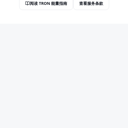
阅读 TRON 能量指南
查看服务条款
TronBid Energy
首页
计算器
博客
服务条款
隐私政策
联系我们
邮件支持
API 文档
TronBid Energy 提供固定套餐的自动 TRON 能量租赁。