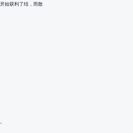
开始获利了结，而散
。