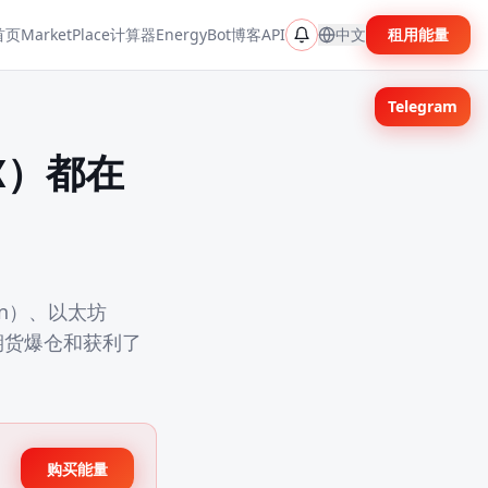
首页
MarketPlace
计算器
EnergyBot
博客
API
中文
租用能量
Telegram
X）都在
n）、以太坊
、期货爆仓和获利了
购买能量