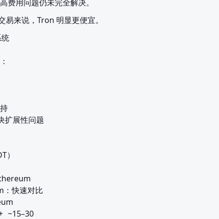
高费用问题仍未完全解决。
常交易来说，Tron 明显更便宜。
统

：

持

解决扩展性问题

T）

ereum

reum：快速对比
