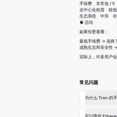
手续费	非常低 / 0	较高

去中心化程度	较低	较高

生态系统	中等	非常发达

🧠 总结
如果你更看重：
最低手续费 → 选择 Tr
成熟生态和安全性 → 选
实际上，许多用户会结合
常见问题
为什么 Tron 的
可以降低 Ether