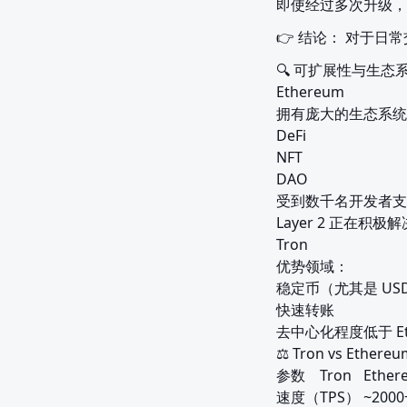
即使经过多次升级，
👉 结论： 对于日
🔍 可扩展性与生态系
Ethereum

拥有庞大的生态系统
DeFi

NFT

DAO

受到数千名开发者支
Layer 2 正在积极
Tron

优势领域：

稳定币（尤其是 USD
快速转账

去中心化程度低于 Eth
⚖️ Tron vs Ethe
参数	Tron	Ethereum

速度（TPS）	~2000+	~15–30
